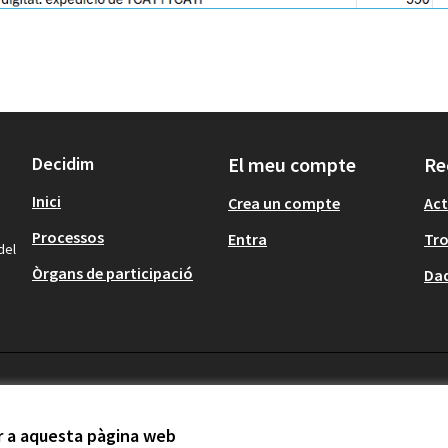
Decidim
El meu compte
Re
Inici
Crea un compte
Act
Processos
Entra
Tr
del
Òrgans de participació
Dad
ir a aquesta pàgina web