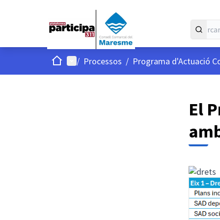
Inici
Menú principal
/
Processos
/
Programa d'Actuació C
El 
amb